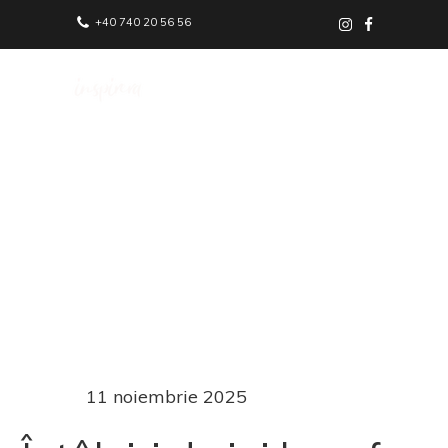
+40 740 20 56 56
Lt. Av. Vasile Fuică 57, București
11 noiembrie 2025