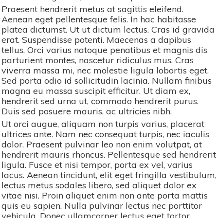
Praesent hendrerit metus at sagittis eleifend.
Aenean eget pellentesque felis. In hac habitasse
platea dictumst. Ut ut dictum lectus. Cras id gravida
erat. Suspendisse potenti. Maecenas a dapibus
tellus. Orci varius natoque penatibus et magnis dis
parturient montes, nascetur ridiculus mus. Cras
viverra massa mi, nec molestie ligula lobortis eget.
Sed porta odio id sollicitudin lacinia. Nullam finibus
magna eu massa suscipit efficitur. Ut diam ex,
hendrerit sed urna ut, commodo hendrerit purus.
Duis sed posuere mauris, ac ultricies nibh.
Ut orci augue, aliquam non turpis varius, placerat
ultrices ante. Nam nec consequat turpis, nec iaculis
dolor. Praesent pulvinar leo non enim volutpat, at
hendrerit mauris rhoncus. Pellentesque sed hendrerit
ligula. Fusce et nisi tempor, porta ex vel, varius
lacus. Aenean tincidunt, elit eget fringilla vestibulum,
lectus metus sodales libero, sed aliquet dolor ex
vitae nisi. Proin aliquet enim non ante porta mattis
quis eu sapien. Nulla pulvinar lectus nec porttitor
vehicula. Donec ullamcorper lectus eget tortor