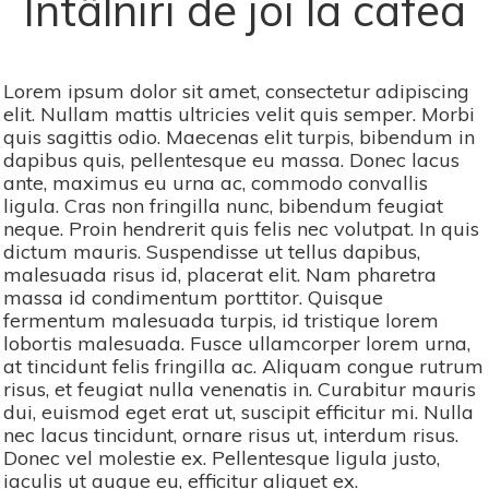
Întâlniri de joi la cafea
Lorem ipsum dolor sit amet, consectetur adipiscing
elit. Nullam mattis ultricies velit quis semper. Morbi
quis sagittis odio. Maecenas elit turpis, bibendum in
dapibus quis, pellentesque eu massa. Donec lacus
ante, maximus eu urna ac, commodo convallis
ligula. Cras non fringilla nunc, bibendum feugiat
neque. Proin hendrerit quis felis nec volutpat. In quis
dictum mauris. Suspendisse ut tellus dapibus,
malesuada risus id, placerat elit. Nam pharetra
massa id condimentum porttitor. Quisque
fermentum malesuada turpis, id tristique lorem
lobortis malesuada. Fusce ullamcorper lorem urna,
at tincidunt felis fringilla ac. Aliquam congue rutrum
risus, et feugiat nulla venenatis in. Curabitur mauris
dui, euismod eget erat ut, suscipit efficitur mi. Nulla
nec lacus tincidunt, ornare risus ut, interdum risus.
Donec vel molestie ex. Pellentesque ligula justo,
iaculis ut augue eu, efficitur aliquet ex.